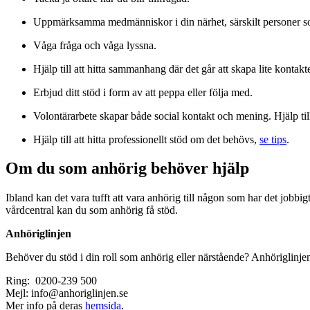
Uppmärksamma medmänniskor i din närhet, särskilt personer som är
Våga fråga och våga lyssna.
Hjälp till att hitta sammanhang där det går att skapa lite kontakt
Erbjud ditt stöd i form av att peppa eller följa med.
Volontärarbete skapar både social kontakt och mening. Hjälp til
Hjälp till att hitta professionellt stöd om det behövs,
se tips
.
Om du som anhörig behöver hjälp
Ibland kan det vara tufft att vara anhörig till någon som har det jobbi
vårdcentral kan du som anhörig få stöd.
Anhöriglinjen
Behöver du stöd i din roll som anhörig eller närstående? Anhöriglinje
Ring: 0200-239 500
Mejl: info@anhoriglinjen.se
Mer info på deras
hemsida
.