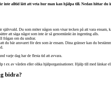
är inte alltid lätt att veta hur man kan hjälpa till. Nedan hittar 
te är självvald. Du som möter någon som visar tecken på att vara ensa
 bättre att säga något som inte är så genomtänkt än ingenting alls.
ll frågan om du undrar.
e att du bär ansvaret för den som är ensam. Dina gränser kan du bestämm
nd.
und varje dag har de flesta tid att avvara.
p t ex av vården eller olika hjälporganisationer. Hjälp till med länkar e
g bidra?
.