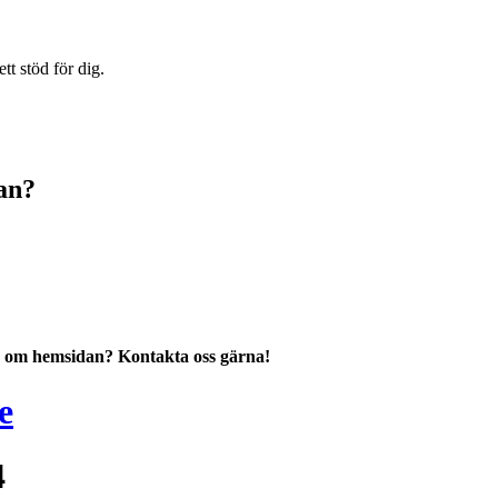
t stöd för dig.
dan?
ar om hemsidan? Kontakta oss gärna!
e
4