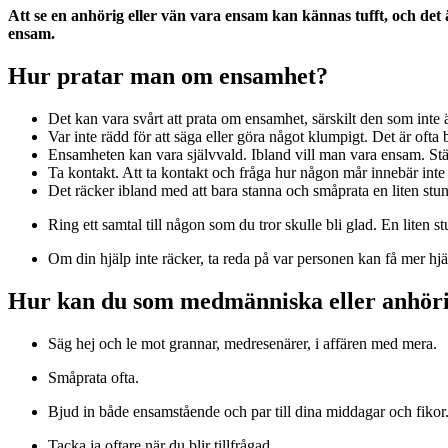
Att se en anhörig eller vän vara ensam kan kännas tufft, och det 
ensam.
Hur pratar man om ensamhet?
Det kan vara svårt att prata om ensamhet, särskilt den som in
Var inte rädd för att säga eller göra något klumpigt. Det är ofta
Ensamheten kan vara självvald. Ibland vill man vara ensam. Stä
Ta kontakt. Att ta kontakt och fråga hur någon mår innebär int
Det räcker ibland med att bara stanna och småprata en liten stu
Ring ett samtal till någon som du tror skulle bli glad. En liten st
Om din hjälp inte räcker, ta reda på var personen kan få mer hjäl
Hur kan du som medmänniska eller anhöri
Säg hej och le mot grannar, medresenärer, i affären med mera.
Småprata ofta.
Bjud in både ensamstående och par till dina middagar och fikor
Tacka ja oftare när du blir tillfrågad.