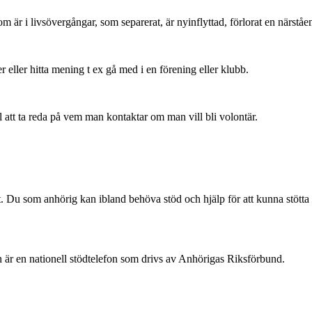
 i livsövergångar, som separerat, är nyinflyttad, förlorat en närstående
er eller hitta mening t ex gå med i en förening eller klubb.
l att ta reda på vem man kontaktar om man vill bli volontär.
gt. Du som anhörig kan ibland behöva stöd och hjälp för att kunna stötta 
n är en nationell stödtelefon som drivs av Anhörigas Riksförbund.